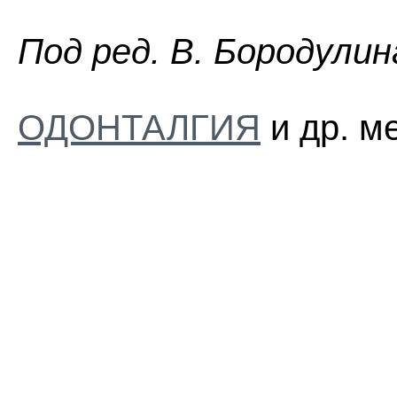
Пoд peд. B. Бopoдyлин
ОДОНТАЛГИЯ
и др. м