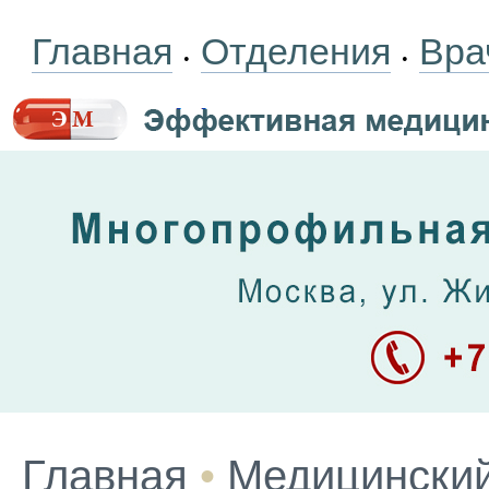
Главная
Отделения
Вра
•
•
Главная
•
Медицинский