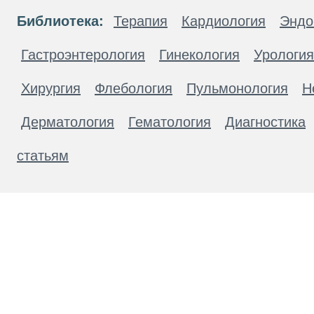
Библиотека:
Терапия
Кардиология
Эндо
Гастроэнтерология
Гинекология
Урология
Хирургия
Флебология
Пульмонология
Н
Дерматология
Гематология
Диагностика
статьям
Материалы, размещенные на данной странице
публичной офертой. Посетители сайта не дол
рекомендаций. ООО «ТН-Клиника» не несёт о
возникшие в результате использования инфо