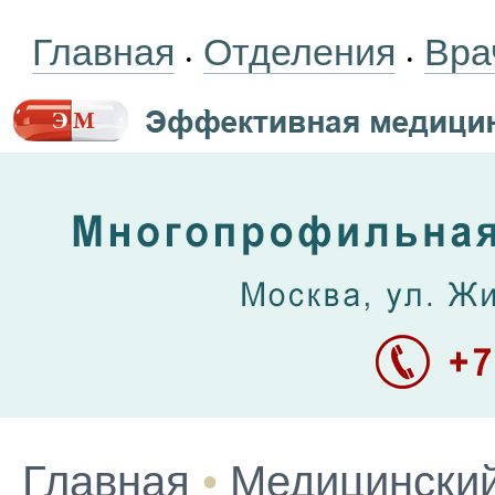
Главная
Отделения
Вра
•
•
Главная
•
Медицинский