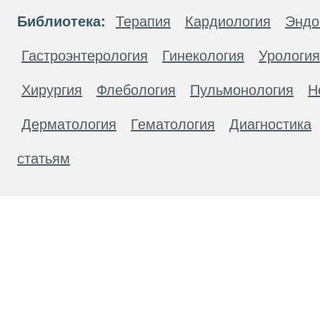
Библиотека:
Терапия
Кардиология
Эндо
Гастроэнтерология
Гинекология
Урология
Хирургия
Флебология
Пульмонология
Н
Дерматология
Гематология
Диагностика
статьям
Материалы, размещенные на данной странице
публичной офертой. Посетители сайта не дол
рекомендаций. ООО «ТН-Клиника» не несёт о
возникшие в результате использования инфо