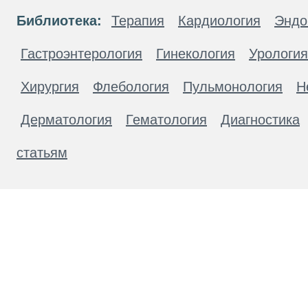
Библиотека:
Терапия
Кардиология
Эндо
Гастроэнтерология
Гинекология
Урология
Хирургия
Флебология
Пульмонология
Н
Дерматология
Гематология
Диагностика
статьям
Материалы, размещенные на данной странице
публичной офертой. Посетители сайта не дол
рекомендаций. ООО «ТН-Клиника» не несёт о
возникшие в результате использования инфо