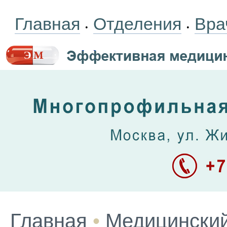
Главная
Отделения
Вра
•
•
Главная
•
Медицинский