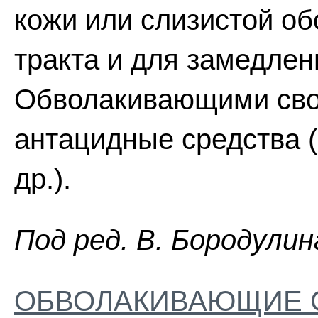
кожи или слизистой о
тракта и для замедлен
Обволакивающими сво
антацидные средства 
др.).
Пoд peд. B. Бopoдyлин
ОБВОЛАКИВАЮЩИЕ 