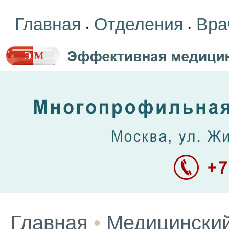
Главная
Отделения
Вра
•
•
Главная
•
Медицинский