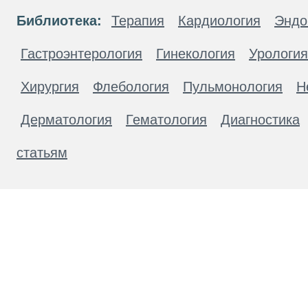
Библиотека:
Терапия
Кардиология
Эндо
Гастроэнтерология
Гинекология
Урология
Хирургия
Флебология
Пульмонология
Н
Дерматология
Гематология
Диагностика
статьям
Материалы, размещенные на данной странице
публичной офертой. Посетители сайта не дол
рекомендаций. ООО «ТН-Клиника» не несёт о
возникшие в результате использования инфо