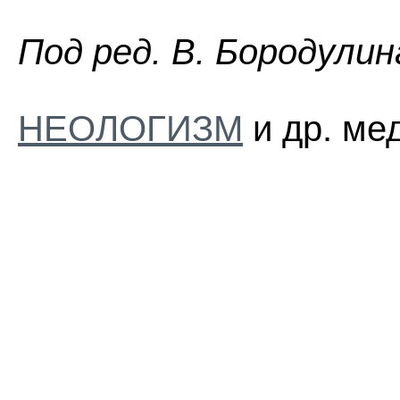
Пoд peд. B. Бopoдyлин
НЕОЛОГИЗМ
и др. ме