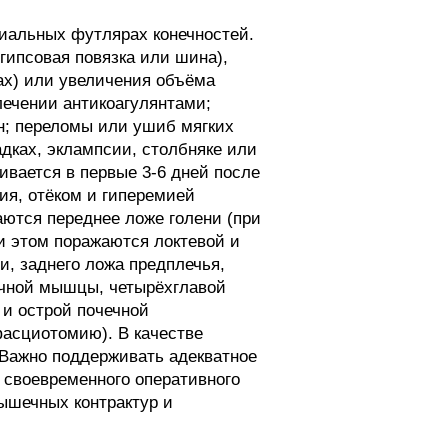
альных футлярах конечностей.
гипсовая повязка или шина),
ах) или увеличения объёма
ечении антикоагулянтами;
ен; переломы или ушиб мягких
дках, эклампсии, столбняке или
вается в первые 3-6 дней после
ия, отёком и гиперемией
ются переднее ложе голени (при
и этом поражаются локтевой и
и, заднего ложа предплечья,
ичной мышцы, четырёхглавой
и острой почечной
фасциотомию). В качестве
 Важно поддерживать адекватное
 своевременного оперативного
шечных контрактур и