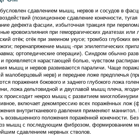
овлен сдавлением мышц, нервов и сосудов в фасци
воздействий (позиционное сдавление конечности, тугая 
ние дефекта фасции, избыточная тракция при перелом
ые кровоизлияния при геморрагических диатезах или л
кий отёк; отёк при змеином укусе; тромбоз глубоких в
 ожоги; перенапряжение мышц -при эпилептических припа
авма; ортопедические операции). Синдром обычно разви
 и проявляется нарастающей болью, чувством распиран
ения мышц и нервов развиваются параличи. Чаще поража
ий малоберцовый нерв) и переднее ложе предплечья (пр
тся поражения бокового и заднего глубокого ложа голен
лени, ложа дельтовидной и двуглавой мышц плеча, ягод
х происходит некроз мышц с развитием миоглобинурии 
тивное, включает декомпрессию всех поражённых лож (
жения внутритканевого давления применяют маннитол.
ть возвышенного положения поражённой конечности. Без
роз мышц с последующим фиброзом, формированием мы
ейшим сдавлением нервных стволов.