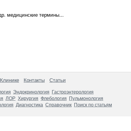
др. медицинские термины...
 Клинике
Контакты
Статьи
логия
Эндокринология
Гастроэнтерология
ия
ЛОР
Хирургия
Флебология
Пульмонология
ология
Диагностика
Справочник
Поиск по статьям
анице, носят информационный характер и не являются публичной