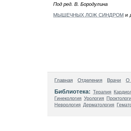
Пoд peд. B. Бopoдyлинa
МЫШЕЧНЫХ ЛОЖ СИНДРОМ
и 
Главная
Отделения
Врачи
О
Библиотека:
Терапия
Кардио
Гинекология
Урология
Проктолог
Неврология
Дерматология
Гемат
Материалы, размещенные на данной стр