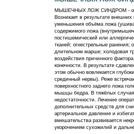
МЫШЕЧНЫХ ЛОЖ СИНДРОМ - обусл
Возникает в результате внешних 
уменьшения объёма ложа (ушива
содержимого ложа (внутримышечн
постишемический или аллергичес
тканей; огнестрельные ранения;
длительном марше; холодовая тр
воздействия причинного фактора
конечности. В результате сдавл
этом обычно вовлекается глубок
срединный нервы). Реже встречаю
поверхностного заднего ложа го
мышцы бедра. В тяжёлых случая
недостаточности. Лечение опера
дополнительных средств для сни
артериальное давление и избега
вмешательства развивается нек
укорочением сухожилий и дальн