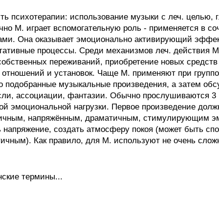
психотерапии: использование музыки с леч. целью, гл
но М. играет вспомогательную роль - применяется в соч
ами. Она оказывает эмоционально активирующий эффек
тативные процессы. Среди механизмов леч. действия М.
 собственных переживаний, приобретение новых средств
отношений и установок. Чаще М. применяют при группо
о подобранные музыкальные произведения, а затем об
ли, ассоциации, фантазии. Обычно прослушиваются 3 п
ной эмоциональной нагрузки. Первое произведение долж
ичным, напряжённым, драматичным, стимулирующим эм
ь напряжение, создать атмосферу покоя (может быть с
ичным). Как правило, для М. используют не очень слож
ские термины...