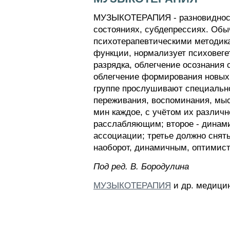
МУЗЫКОТЕРАПИЯ - разновидность 
состояниях, субдепрессиях. Обыч
психотерапевтическими методик
функции, нормализует психовеге
разрядка, облегчение осознания
облегчение формирования новых 
группе прослушивают специальн
переживания, воспоминания, мыс
мин каждое, с учётом их различ
расслабляющим; второе - динам
ассоциации; третье должно снят
наоборот, динамичным, оптимист
Пoд peд. B. Бopoдyлинa
МУЗЫКОТЕРАПИЯ
и др. медицин