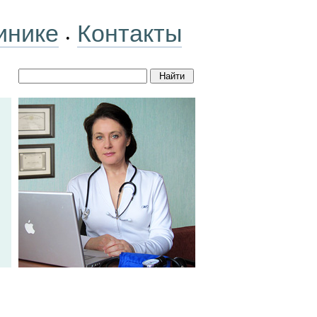
инике
Контакты
•