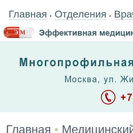
Главная
Отделения
Вра
•
•
Главная
•
Медицинский