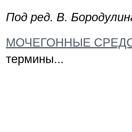
Пoд peд. B. Бopoдyлин
МОЧЕГОННЫЕ СРЕД
термины...