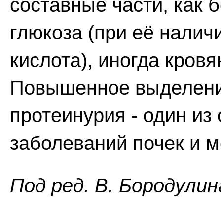
составные части, как 
глюкоза (при её налич
кислота), иногда кров
Повышенное выделение
протеинурия - один и
заболеваний почек и м
Пoд peд. B. Бopoдyлин