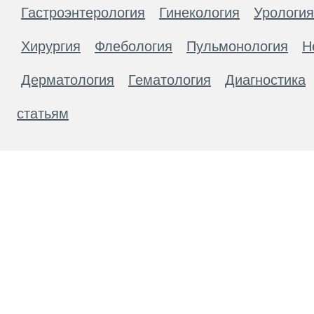
Гастроэнтерология
Гинекология
Урология
Хирургия
Флебология
Пульмонология
Н
Дерматология
Гематология
Диагностика
статьям
Материалы, размещенные на данной странице
публичной офертой. Посетители сайта не дол
рекомендаций. ООО «ТН-Клиника» не несёт о
возникшие в результате использования инфо
ЕСТЬ ПРОТИВОПОКАЗАН