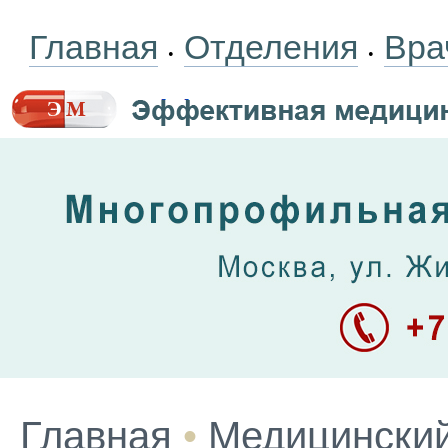
Главная
Отделения
Вра
•
•
Главная
•
Медицинский