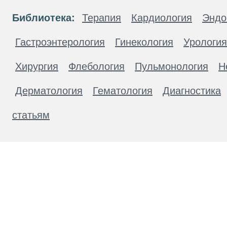
Библиотека:
Терапия
Кардиология
Эндо
Гастроэнтерология
Гинекология
Урология
Хирургия
Флебология
Пульмонология
Н
Дерматология
Гематология
Диагностика
статьям
Материалы, размещенные на данной странице
публичной офертой. Посетители сайта не дол
рекомендаций. ООО «ТН-Клиника» не несёт о
возникшие в результате использования инфо