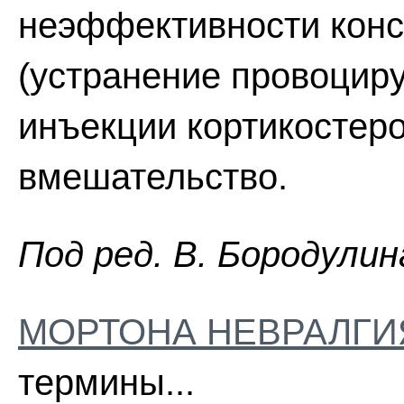
неэффективности конс
(устранение провоцир
инъекции кортикостер
вмешательство.
Пoд peд. B. Бopoдyлин
МОРТОНА НЕВРАЛГИ
термины...