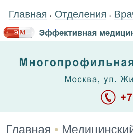
Главная
Отделения
Вра
•
•
Главная
•
Медицинский