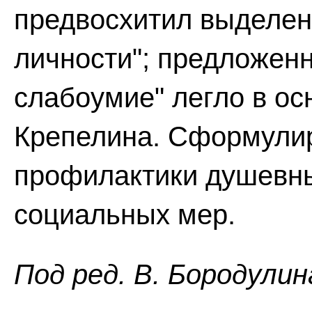
предвосхитил выделен
личности"; предложенн
слабоумие" легло в ос
Крепелина. Сформули
профилактики душевны
социальных мер.
Пoд peд. B. Бopoдyлин