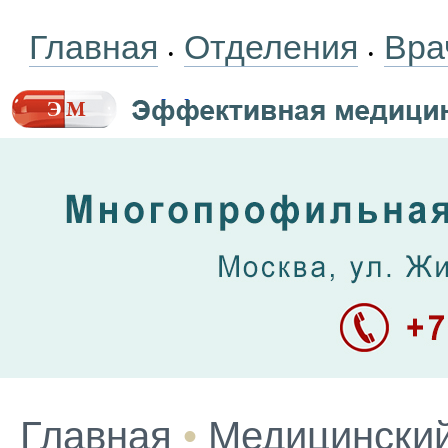
Главная
Отделения
Вра
•
•
Главная
•
Медицинский