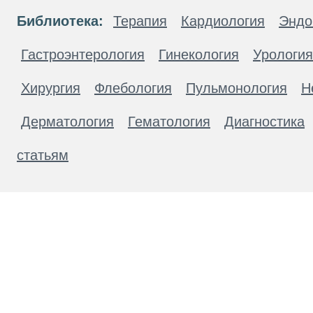
Библиотека:
Терапия
Кардиология
Эндо
Гастроэнтерология
Гинекология
Урология
Хирургия
Флебология
Пульмонология
Н
Дерматология
Гематология
Диагностика
статьям
Материалы, размещенные на данной странице
публичной офертой. Посетители сайта не дол
рекомендаций. ООО «ТН-Клиника» не несёт о
возникшие в результате использования инфо