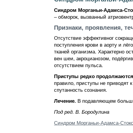
Синдром Морганьи-Адамса-Сто
– обморок, вызванный атриовент
Признаки, проявления, те
Отсутствие эффективног сокращ
поступления крови в аорту и лё
тканей организма. Характерно о
вен шеи, акроцианозом, подёрги
отсутствием пульса.
Приступы редко продолжаются 
правило, приступы не приводят 
спутанность сознания.
Лечение.
В подавляющем большин
Пoд peд. B. Бopoдyлинa
Синдром Морганьи-Адамса-Сток