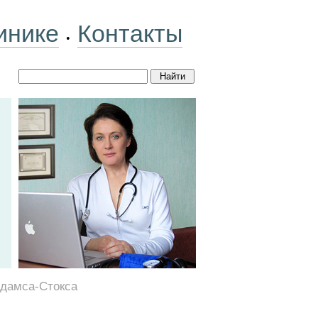
инике
Контакты
•
дамса-Стокса