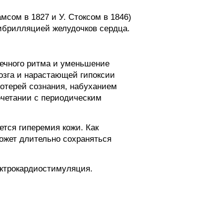
амсом в 1827 и У. Стоксом в 1846)
ибрилляцией желудочков сердца.
ечного ритма и уменьшение
озга и нарастающей гипоксии
потерей сознания, набуханием
очетании с периодическим
тся гиперемия кожи. Как
ожет длительно сохраняться
ктрокардиостимуляция.