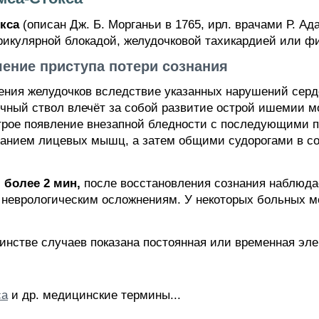
кса
(описан Дж. Б. Морганьи в 1765, ирл. врачами Р. Ад
рикулярной блокадой, желудочковой тахикардией или ф
чение приступа потери сознания
ения желудочков вследствие указанных нарушений серд
гочный ствол влечёт за собой развитие острой ишемии м
строе появление внезапной бледности с последующими 
ванием лицевых мышц, а затем общими судорогами в с
более 2 мин,
после восстановления сознания наблюдае
к неврологическим осложнениям. У некоторых больных м
стве случаев показана постоянная или временная эле
са
и др. медицинские термины...