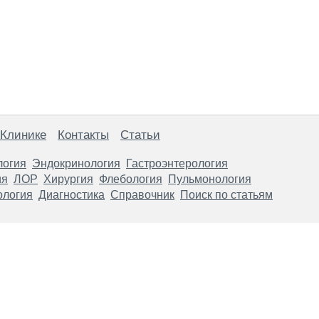
 Клинике
Контакты
Статьи
логия
Эндокринология
Гастроэнтерология
ия
ЛОР
Хирургия
Флебология
Пульмонология
ология
Диагностика
Справочник
Поиск по статьям
анице, носят информационный характер и не являются публичной
х рекомендаций. ООО «ТН-Клиника» не несёт ответственности за в
 информации, размещенной на данной странице.
ПОКАЗАНИЯ, ПОСОВЕТУЙ