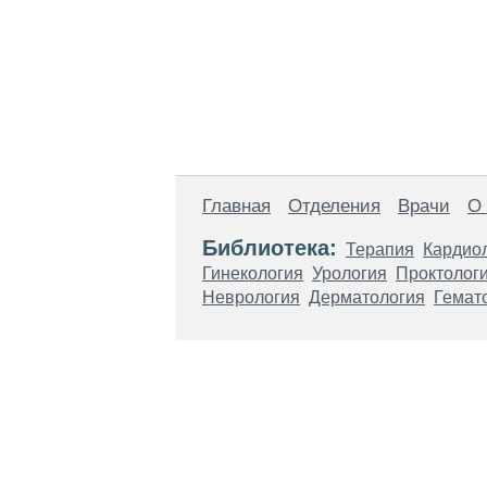
Главная
Отделения
Врачи
О
Библиотека:
Терапия
Кардио
Гинекология
Урология
Проктолог
Неврология
Дерматология
Гемат
Материалы, размещенные на данной стр
использовать их в качестве медицински
возникшие в результате использования
ЕСТЬ ПРОТИВО