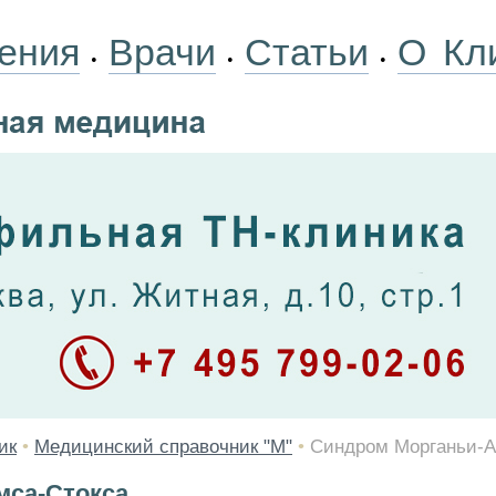
ения
Врачи
Статьи
О Кл
•
•
•
ик
•
Медицинский справочник "М"
•
Синдром Морганьи-А
мса-Стокса