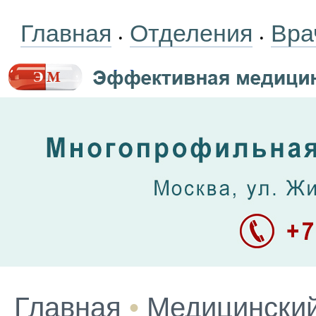
Главная
Отделения
Вра
•
•
Главная
•
Медицинский