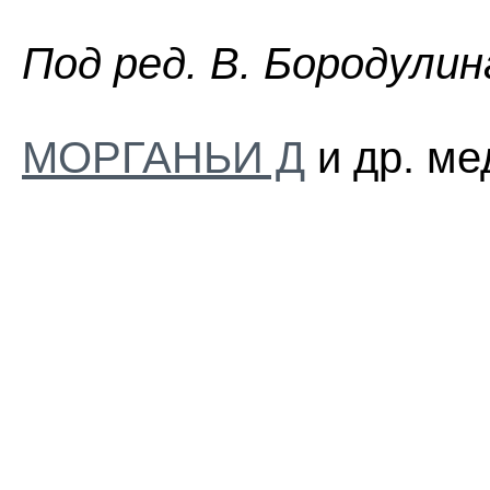
Пoд peд. B. Бopoдyлин
МОРГАНЬИ Д
и др. ме