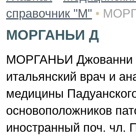
справочник "М"
•
МОРГ
МОРГАНЬИ Д
МОРГАНЬИ Джованни Ба
итальянский врач и ан
медицины Падуанского 
основоположников пат
иностранный поч. чл. П