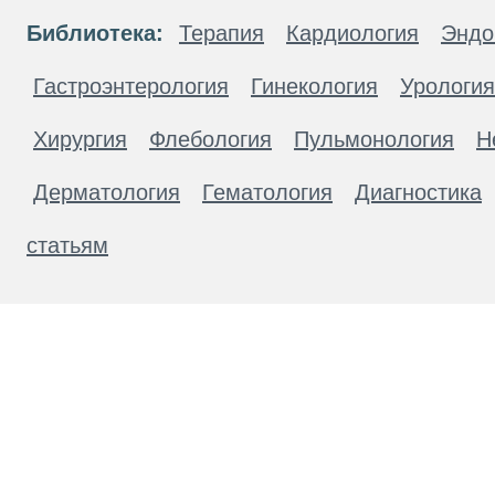
Библиотека:
Терапия
Кардиология
Эндо
Гастроэнтерология
Гинекология
Урология
Хирургия
Флебология
Пульмонология
Н
Дерматология
Гематология
Диагностика
статьям
Материалы, размещенные на данной странице
публичной офертой. Посетители сайта не дол
рекомендаций. ООО «ТН-Клиника» не несёт о
возникшие в результате использования инфо