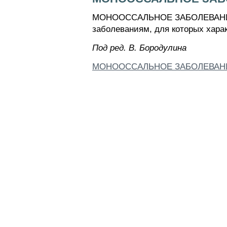
МОНООССАЛЬНОЕ ЗАБОЛЕВАНИЕ - п
заболеваниям, для которых харак
Пoд peд. B. Бopoдyлинa
МОНООССАЛЬНОЕ ЗАБОЛЕВАН