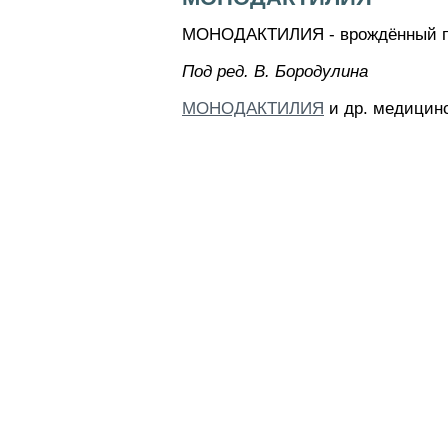
МОНОДАКТИЛИЯ - врождённый поро
Пoд peд. B. Бopoдyлинa
МОНОДАКТИЛИЯ
и др. медицинс