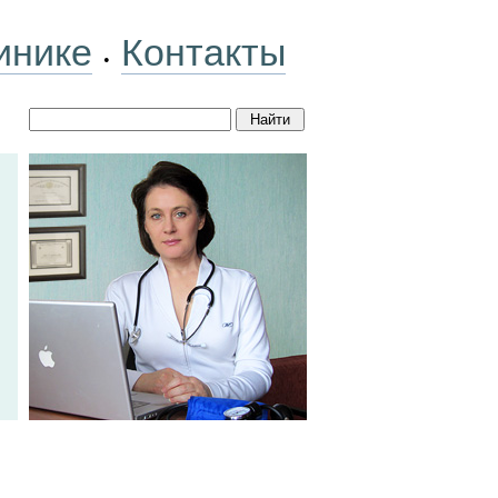
инике
Контакты
•