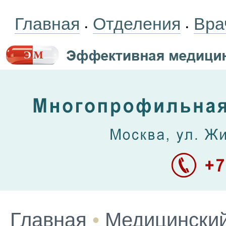
Главная
Отделения
Вра
•
•
Главная
•
Медицинский