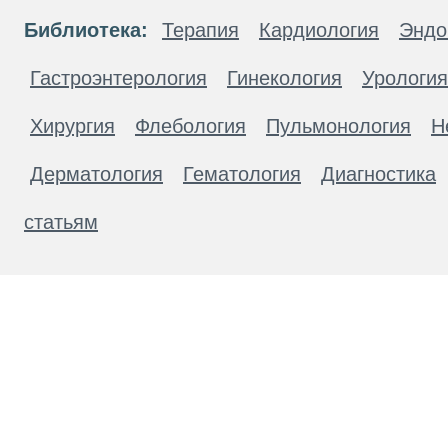
Библиотека:
Терапия
Кардиология
Эндо
Гастроэнтерология
Гинекология
Урология
Хирургия
Флебология
Пульмонология
Н
Дерматология
Гематология
Диагностика
статьям
Материалы, размещенные на данной странице
публичной офертой. Посетители сайта не дол
рекомендаций. ООО «ТН-Клиника» не несёт о
возникшие в результате использования инфо