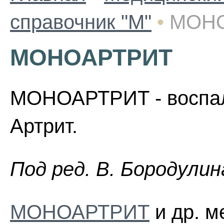
справочник "М"
•
МОН
МОНОАРТРИТ
МОНОАРТРИТ - воспале
Артрит.
Пoд peд. B. Бopoдyлин
МОНОАРТРИТ
и др. м