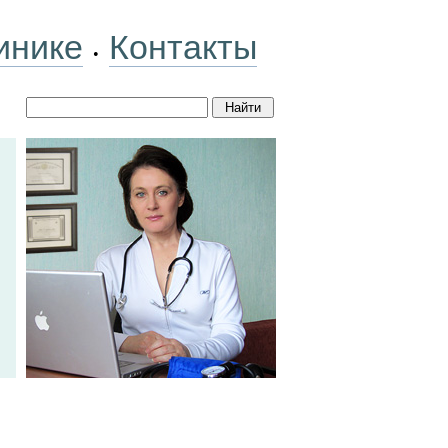
инике
Контакты
•