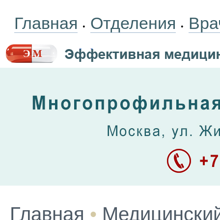
Главная
Отделения
Вра
•
•
Главная
•
Медицинский