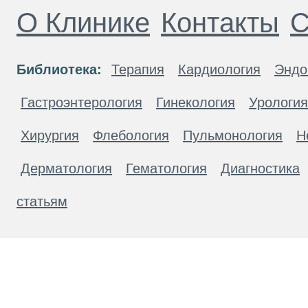
О Клинике
Контакты
С
Библиотека:
Терапия
Кардиология
Эндо
Гастроэнтерология
Гинекология
Урология
Хирургия
Флебология
Пульмонология
Н
Дерматология
Гематология
Диагностика
статьям
Материалы, размещенные на данной странице
публичной офертой. Посетители сайта не дол