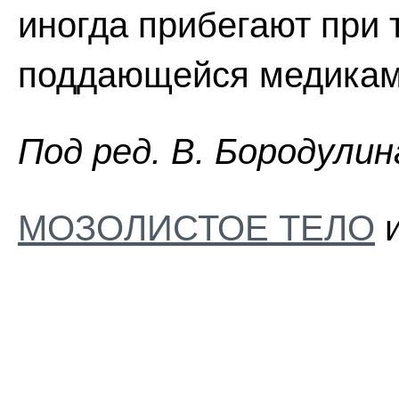
иногда прибегают при 
поддающейся медикам
Пoд peд. B. Бopoдyлин
МОЗОЛИСТОЕ ТЕЛО
и