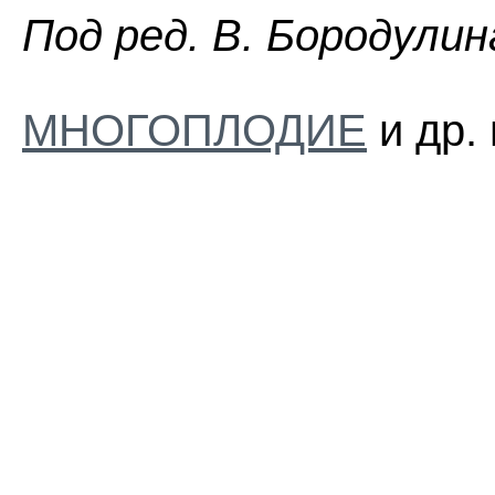
Пoд peд. B. Бopoдyлин
МНОГОПЛОДИЕ
и др.