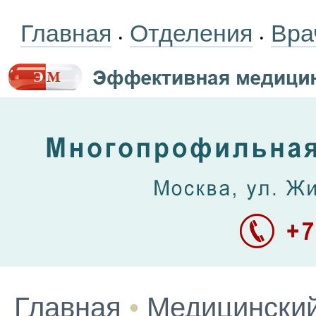
Главная
Отделения
Вра
•
•
Главная
•
Медицинский