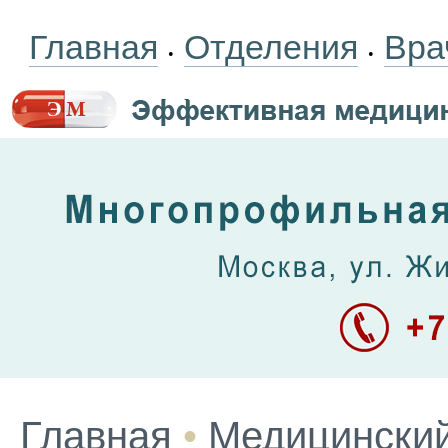
Главная
Отделения
Вра
•
•
Главная
•
Медицинский