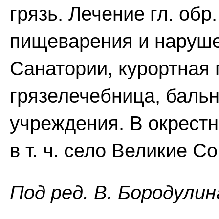
грязь. Лечение гл. обр
пищеварения и наруше
Санатории, курортная 
грязелечебница, бальн
учреждения. В окрестно
в т. ч. село Великие С
Пoд peд. B. Бopoдyлин