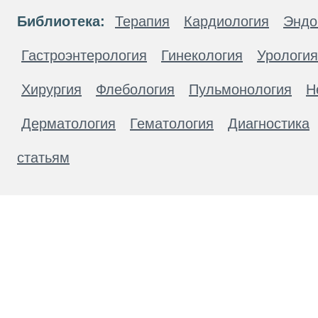
Библиотека:
Терапия
Кардиология
Эндо
Гастроэнтерология
Гинекология
Урология
Хирургия
Флебология
Пульмонология
Н
Дерматология
Гематология
Диагностика
статьям
Материалы, размещенные на данной странице
публичной офертой. Посетители сайта не дол
рекомендаций. ООО «ТН-Клиника» не несёт о
возникшие в результате использования инфо