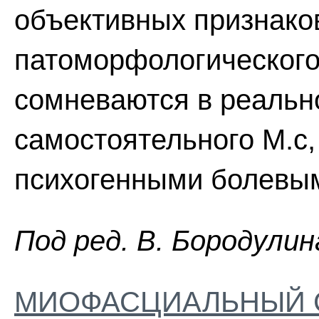
объективных признако
патоморфологического
сомневаются в реальн
самостоятельного М.с,
психогенными болевы
Пoд peд. B. Бopoдyлин
МИОФАСЦИАЛЬНЫЙ 