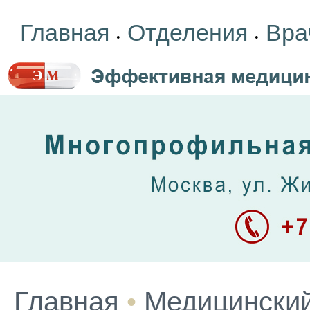
Главная
Отделения
Вра
•
•
Главная
•
Медицинский