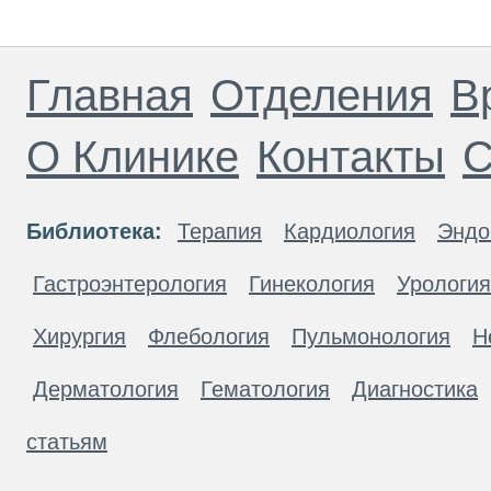
Главная
Отделения
В
О Клинике
Контакты
С
Библиотека:
Терапия
Кардиология
Эндо
Гастроэнтерология
Гинекология
Урология
Хирургия
Флебология
Пульмонология
Н
Дерматология
Гематология
Диагностика
статьям