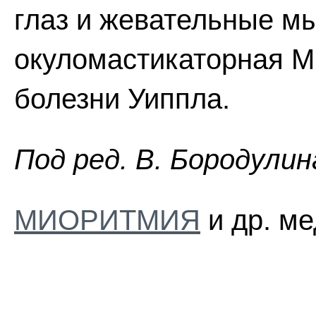
глаз и жевательные мы
окуломастикаторная М.
болезни Уиппла.
Пoд peд. B. Бopoдyлин
МИОРИТМИЯ
и др. ме