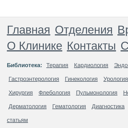
Главная
Отделения
В
О Клинике
Контакты
С
Библиотека:
Терапия
Кардиология
Эндо
Гастроэнтерология
Гинекология
Урология
Хирургия
Флебология
Пульмонология
Н
Дерматология
Гематология
Диагностика
статьям