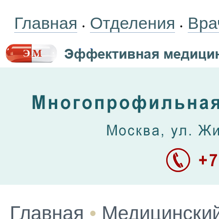
Главная
Отделения
Вра
•
•
Главная
•
Медицинский