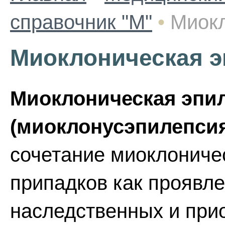
справочник "М"
•
Миокл
Миоклоническая э
Миоклоническая эпи
(миоклонусэпилепси
сочетание миоклониче
припадков как проявл
наследственных и при