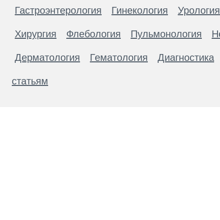
Гастроэнтерология
Гинекология
Урология
Хирургия
Флебология
Пульмонология
Н
Дерматология
Гематология
Диагностика
статьям
Материалы, размещенные на данной странице
публичной офертой. Посетители сайта не дол
рекомендаций. ООО «ТН-Клиника» не несёт о
возникшие в результате использования инфо
ЕСТЬ ПРОТИВОПОКАЗАН