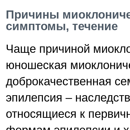
Причины миоклониче
симптомы, течение
Чаще причиной миокло
юношеская миоклониче
доброкачественная се
эпилепсия – наследст
относящиеся к первич