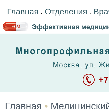
Главная
Отделения
Вра
•
•
Главная
•
Медицинский