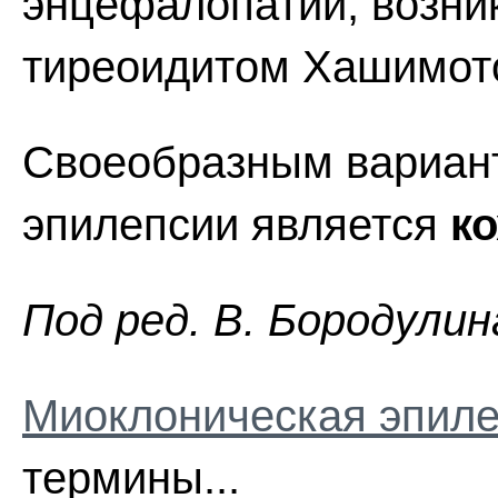
энцефалопатии, возни
тиреоидитом Хашимот
Своеобразным вариан
эпилепсии является
к
Пoд peд. B. Бopoдyлин
Миоклоническая эпил
термины...