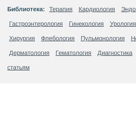
Библиотека:
Терапия
Кардиология
Эндо
Гастроэнтерология
Гинекология
Урология
Хирургия
Флебология
Пульмонология
Н
Дерматология
Гематология
Диагностика
статьям
Материалы, размещенные на данной странице
публичной офертой. Посетители сайта не дол
рекомендаций. ООО «ТН-Клиника» не несёт о
возникшие в результате использования инфо