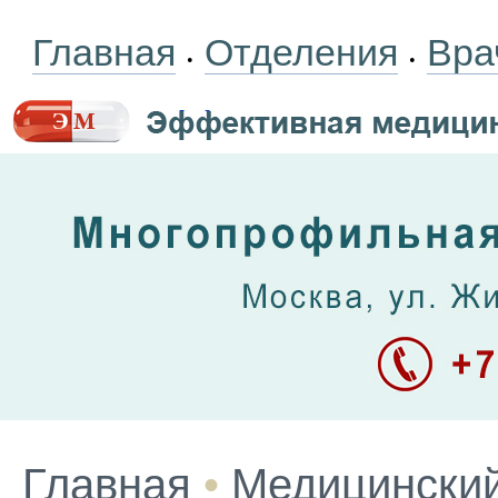
Главная
Отделения
Вра
•
•
Главная
•
Медицинский