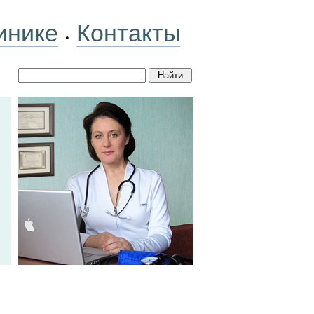
инике
Контакты
•