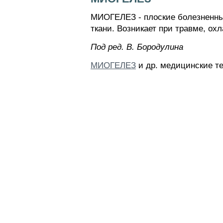
МИОГЕЛЕЗ - плоские болезненны
ткани. Возникает при травме, о
Пoд peд. B. Бopoдyлинa
МИОГЕЛЕЗ
и др. медицинские те