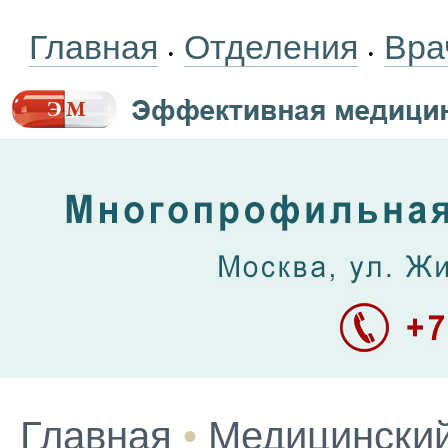
Главная
Отделения
Вра
•
•
Главная
•
Медицинский