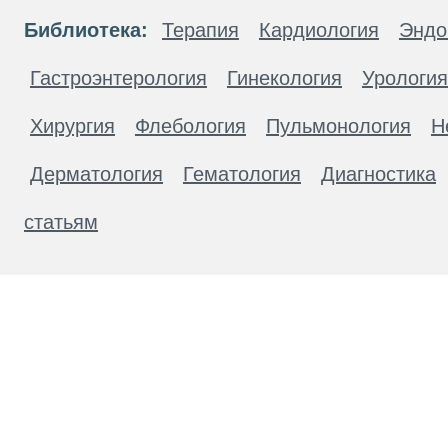
Библиотека:
Терапия
Кардиология
Эндо
Гастроэнтерология
Гинекология
Урология
Хирургия
Флебология
Пульмонология
Н
Дерматология
Гематология
Диагностика
статьям
Материалы, размещенные на данной странице
публичной офертой. Посетители сайта не дол
рекомендаций. ООО «ТН-Клиника» не несёт о
возникшие в результате использования инфо