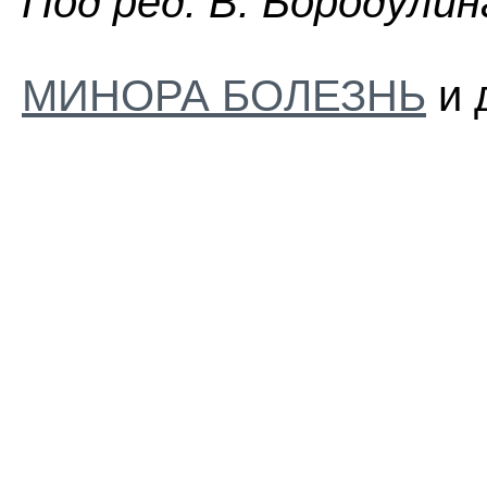
Пoд peд. B. Бopoдyлин
МИНОРА БОЛЕЗНЬ
и 