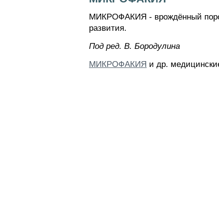
МИКРОФАКИЯ - врождённый порок 
развития.
Пoд peд. B. Бopoдyлинa
МИКРОФАКИЯ
и др. медицинские