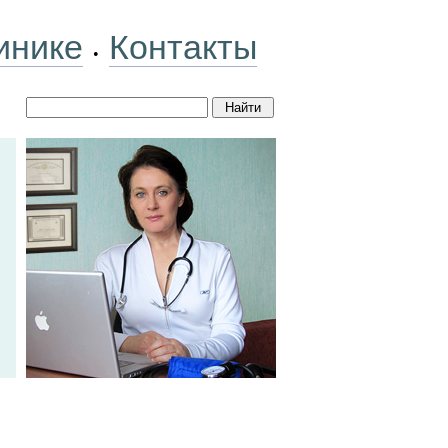
инике
Контакты
•