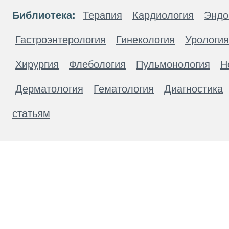
Библиотека:
Терапия
Кардиология
Эндо
Гастроэнтерология
Гинекология
Урология
Хирургия
Флебология
Пульмонология
Н
Дерматология
Гематология
Диагностика
статьям
Материалы, размещенные на данной странице
публичной офертой. Посетители сайта не дол
рекомендаций. ООО «ТН-Клиника» не несёт о
возникшие в результате использования инфо