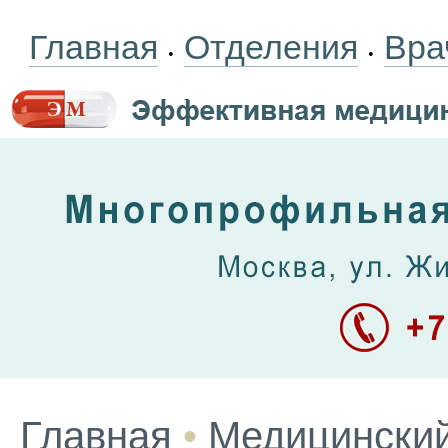
Главная
Отделения
Вра
•
•
Главная
•
Медицинский