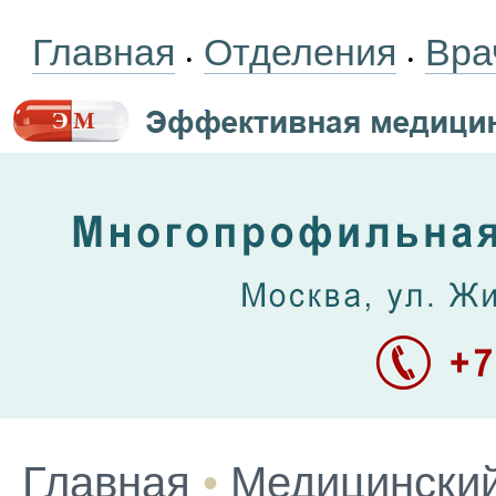
Главная
Отделения
Вра
•
•
Главная
•
Медицинский