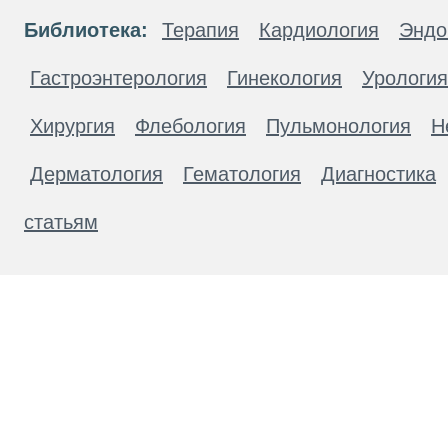
Библиотека:
Терапия
Кардиология
Эндо
Гастроэнтерология
Гинекология
Урология
Хирургия
Флебология
Пульмонология
Н
Дерматология
Гематология
Диагностика
статьям
Материалы, размещенные на данной странице
публичной офертой. Посетители сайта не дол
рекомендаций. ООО «ТН-Клиника» не несёт о
возникшие в результате использования инфо