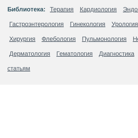
Библиотека:
Терапия
Кардиология
Эндо
Гастроэнтерология
Гинекология
Урология
Хирургия
Флебология
Пульмонология
Н
Дерматология
Гематология
Диагностика
статьям
Материалы, размещенные на данной странице
публичной офертой. Посетители сайта не дол
рекомендаций. ООО «ТН-Клиника» не несёт о
возникшие в результате использования инфо