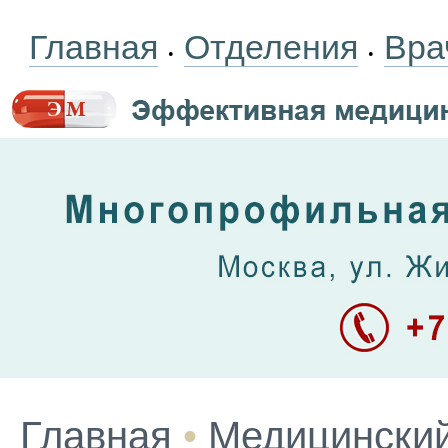
Главная
Отделения
Вра
•
•
Главная
•
Медицинский