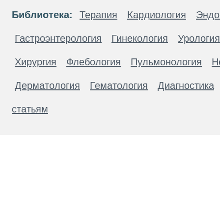
Библиотека:
Терапия
Кардиология
Эндо
Гастроэнтерология
Гинекология
Урология
Хирургия
Флебология
Пульмонология
Н
Дерматология
Гематология
Диагностика
статьям
Материалы, размещенные на данной странице
публичной офертой. Посетители сайта не дол
рекомендаций. ООО «ТН-Клиника» не несёт о
возникшие в результате использования инфо