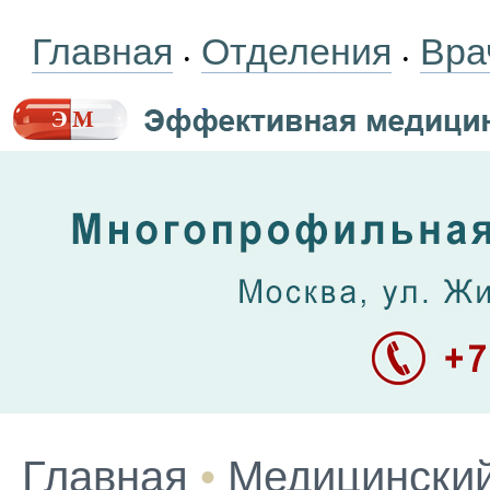
Главная
Отделения
Вра
•
•
Главная
•
Медицинский