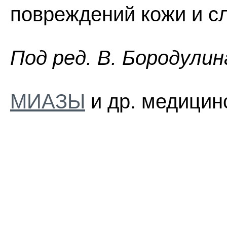
повреждений кожи и сл
Пoд peд. B. Бopoдyлин
МИАЗЫ
и др. медицин