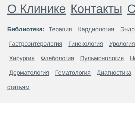
О Клинике
Контакты
С
Библиотека:
Терапия
Кардиология
Эндо
Гастроэнтерология
Гинекология
Урология
Хирургия
Флебология
Пульмонология
Н
Дерматология
Гематология
Диагностика
статьям
Материалы, размещенные на данной странице
публичной офертой. Посетители сайта не дол