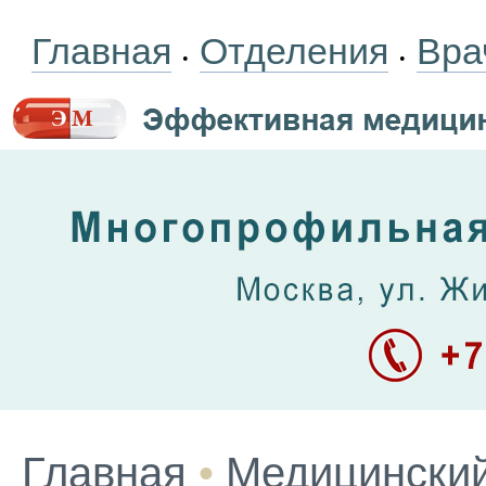
Главная
Отделения
Вра
•
•
Главная
•
Медицинский