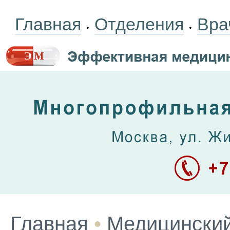
Главная
Отделения
Вра
•
•
Главная
•
Медицинский