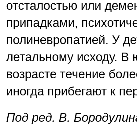
отсталостью или деме
припадками, психотич
полиневропатией. У де
летальному исходу. В
возрасте течение боле
иногда прибегают к пе
Пoд peд. B. Бopoдyлин