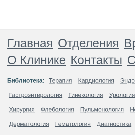
Главная
Отделения
В
О Клинике
Контакты
С
Библиотека:
Терапия
Кардиология
Эндо
Гастроэнтерология
Гинекология
Урология
Хирургия
Флебология
Пульмонология
Н
Дерматология
Гематология
Диагностика