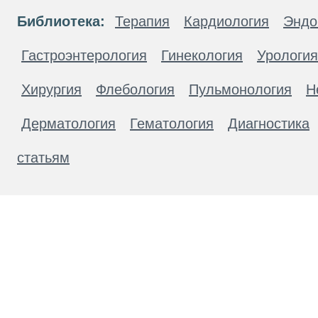
Библиотека:
Терапия
Кардиология
Эндо
Гастроэнтерология
Гинекология
Урология
Хирургия
Флебология
Пульмонология
Н
Дерматология
Гематология
Диагностика
статьям
Материалы, размещенные на данной странице
публичной офертой. Посетители сайта не дол
рекомендаций. ООО «ТН-Клиника» не несёт о
возникшие в результате использования инфо