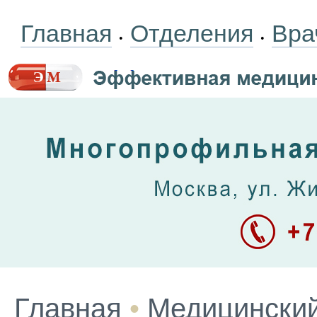
Главная
Отделения
Вра
•
•
Главная
•
Медицинский