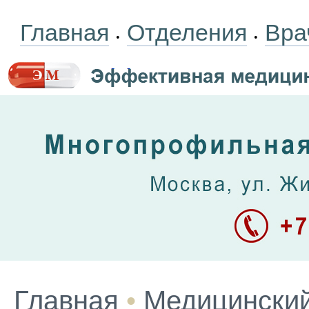
Главная
Отделения
Вра
•
•
Главная
•
Медицинский