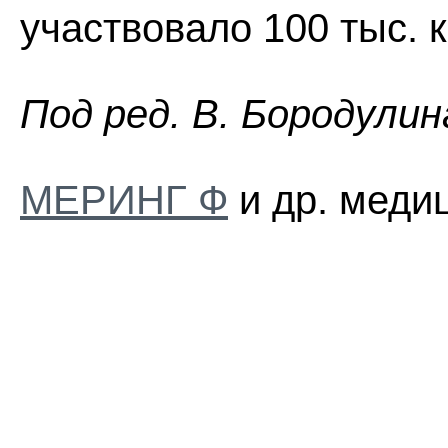
участвовало 100 тыс. 
Пoд peд. B. Бopoдyлин
МЕРИНГ Ф
и др. меди