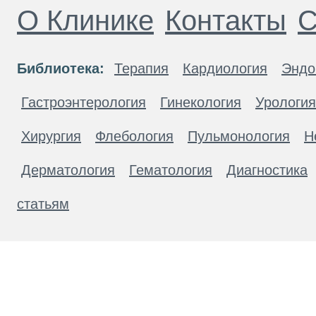
О Клинике
Контакты
С
Библиотека:
Терапия
Кардиология
Эндо
Гастроэнтерология
Гинекология
Урология
Хирургия
Флебология
Пульмонология
Н
Дерматология
Гематология
Диагностика
статьям
Материалы, размещенные на данной странице
публичной офертой. Посетители сайта не дол