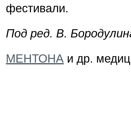
фестивали.
Пoд peд. B. Бopoдyлин
МЕНТОНА
и др. медиц