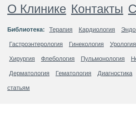
О Клинике
Контакты
С
Библиотека:
Терапия
Кардиология
Эндо
Гастроэнтерология
Гинекология
Урология
Хирургия
Флебология
Пульмонология
Н
Дерматология
Гематология
Диагностика
статьям
Материалы, размещенные на данной странице
публичной офертой. Посетители сайта не дол