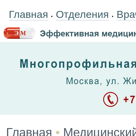
Главная
Отделения
Вра
•
•
Главная
•
Медицинский