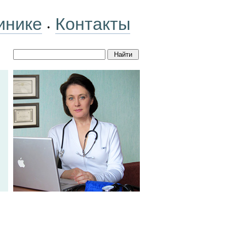
инике
Контакты
•