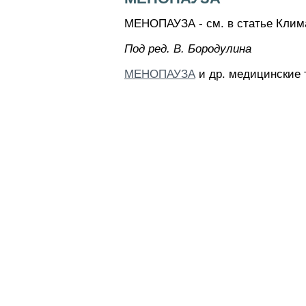
МЕНОПАУЗА - см. в статье Клима
Пoд peд. B. Бopoдyлинa
МЕНОПАУЗА
и др. медицинские 