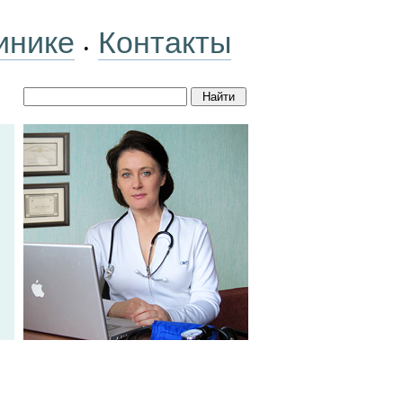
инике
Контакты
•