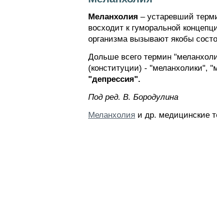
Меланхолия
– устаревший терми
восходит к гуморальной концепц
организма вызывают якобы сост
Дольше всего термин "меланхоли
(конституции) - "меланхолики", 
"депрессия".
Пoд peд. B. Бopoдyлинa
Меланхолия
и др. медицинские т