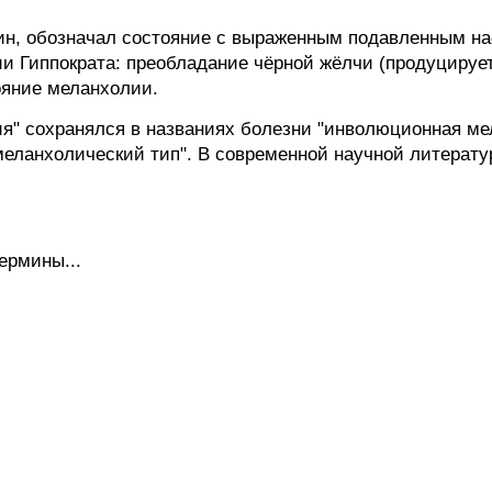
н, обозначал состояние с выраженным подавленным на
ии Гиппократа: преобладание чёрной жёлчи (продуцирует
ояние меланхолии.
я" сохранялся в названиях болезни "инволюционная ме
"меланхолический тип". В современной научной литерат
ермины...