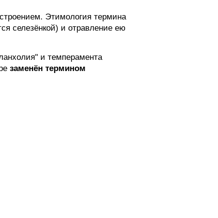
строением. Этимология термина
ся селезёнкой) и отравление ею
ланхолия" и темперамента
уре
заменён термином