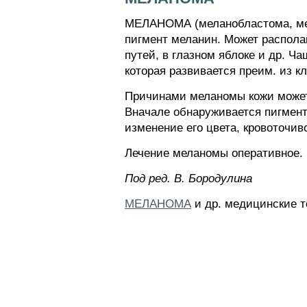
МЕЛАНОМА (меланобластома, мела
пигмент меланин. Может распола
путей, в глазном яблоке и др. Ч
которая развивается преим. из к
Причинами меланомы кожи может 
Вначале обнаруживается пигмент
изменение его цвета, кровоточив
Лечение меланомы оперативное.
Пoд peд. B. Бopoдyлинa
МЕЛАНОМА
и др. медицинские т