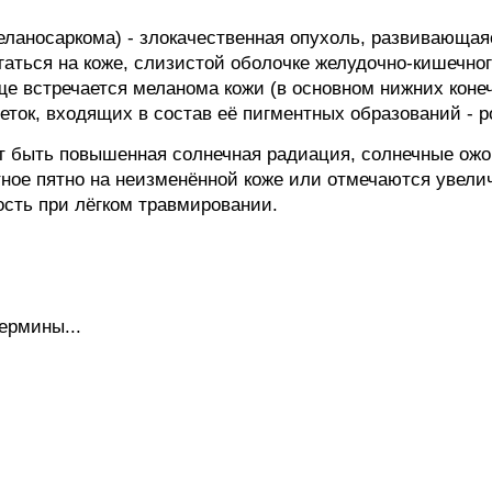
носаркома) - злокачественная опухоль, развивающаяся
гаться на коже, слизистой оболочке желудочно-кишечног
аще встречается меланома кожи (в основном нижних коне
леток, входящих в состав её пигментных образований - р
быть повышенная солнечная радиация, солнечные ожоги
ное пятно на неизменённой коже или отмечаются увели
ость при лёгком травмировании.
ермины...