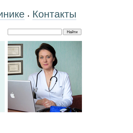
инике
Контакты
•