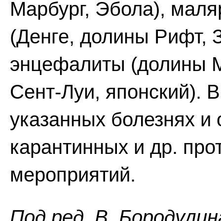
Марбург, Эбола), мал
(Денге, долины Рифт, З
энцефалиты (долины М
Сент-Луи, японский).
указанных болезнях и
карантинных и др. пр
мероприятий.
Пoд peд. B. Бopoдyлин