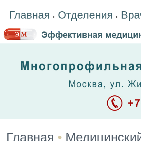
Главная
Отделения
Вра
•
•
Главная
•
Медицинский