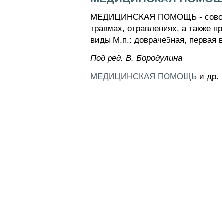
МЕДИЦИНСКАЯ ПОМОЩЬ - совокуп
травмах, отравлениях, а также 
виды М.п.: доврачебная, первая
Пoд peд. B. Бopoдyлинa
МЕДИЦИНСКАЯ ПОМОЩЬ
и др.