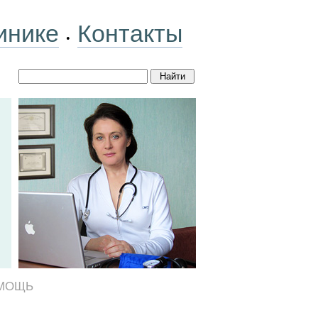
инике
Контакты
•
МОЩЬ