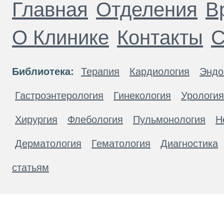
Главная
Отделения
В
О Клинике
Контакты
С
Библиотека:
Терапия
Кардиология
Эндо
Гастроэнтерология
Гинекология
Урология
Хирургия
Флебология
Пульмонология
Н
Дерматология
Гематология
Диагностика
статьям