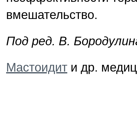
вмешательство.
Пoд peд. B. Бopoдyлин
Мастоидит
и др. медиц