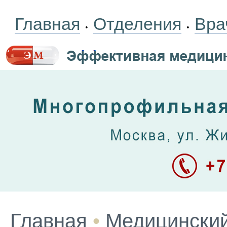
Главная
Отделения
Вра
•
•
Главная
•
Медицинский