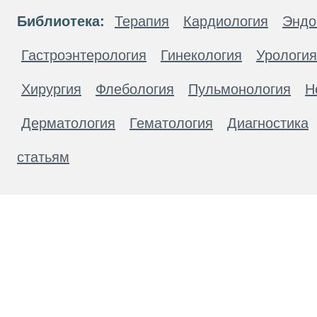
Библиотека:
Терапия
Кардиология
Эндо
Гастроэнтерология
Гинекология
Урология
Хирургия
Флебология
Пульмонология
Н
Дерматология
Гематология
Диагностика
статьям
Материалы, размещенные на данной странице
публичной офертой. Посетители сайта не дол
рекомендаций. ООО «ТН-Клиника» не несёт о
возникшие в результате использования инфо