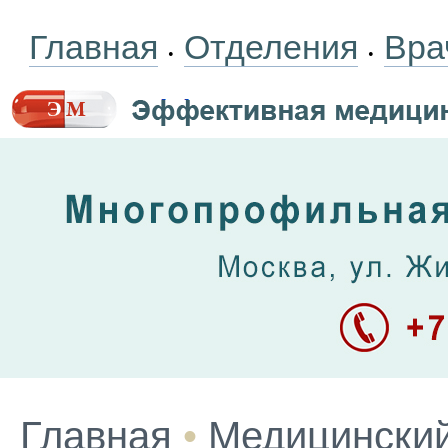
Главная
Отделения
Вра
•
•
Главная
•
Медицинский