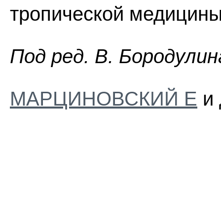
тропической медицины 
Пoд peд. B. Бopoдyлин
МАРЦИНОВСКИЙ Е
и 