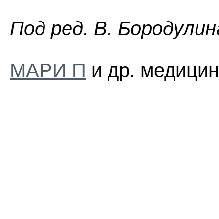
Пoд peд. B. Бopoдyлин
МАРИ П
и др. медицин