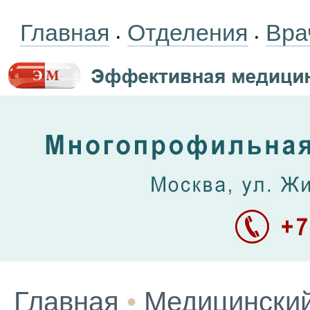
Главная
Отделения
Вра
•
•
Главная
•
Медицинский