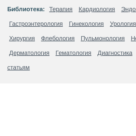
Библиотека:
Терапия
Кардиология
Эндо
Гастроэнтерология
Гинекология
Урология
Хирургия
Флебология
Пульмонология
Н
Дерматология
Гематология
Диагностика
статьям
Материалы, размещенные на данной странице
публичной офертой. Посетители сайта не дол
рекомендаций. ООО «ТН-Клиника» не несёт о
возникшие в результате использования инфо