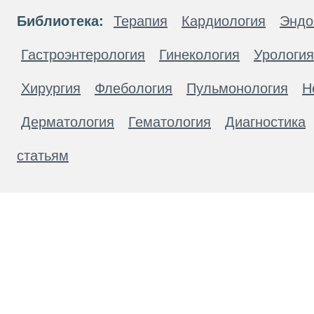
Библиотека:
Терапия
Кардиология
Эндо
Гастроэнтерология
Гинекология
Урология
Хирургия
Флебология
Пульмонология
Н
Дерматология
Гематология
Диагностика
статьям
Материалы, размещенные на данной странице
публичной офертой. Посетители сайта не дол
рекомендаций. ООО «ТН-Клиника» не несёт о
возникшие в результате использования инфо