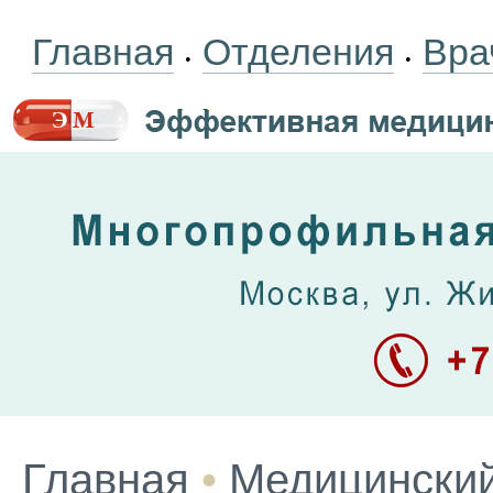
Главная
Отделения
Вра
•
•
Главная
•
Медицинский