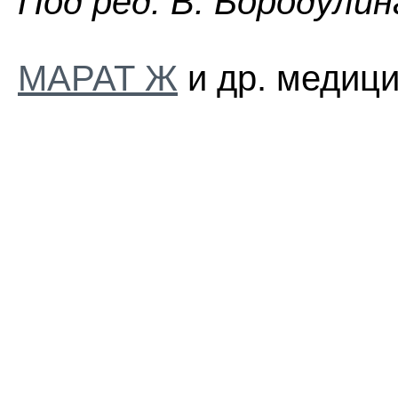
Пoд peд. B. Бopoдyлин
МАРАТ Ж
и др. медици