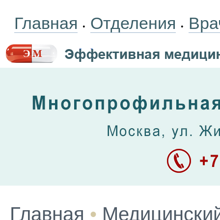
Главная
Отделения
Вра
•
•
Главная
•
Медицинский