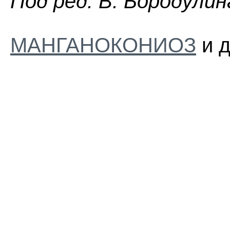
Пoд peд. B. Бopoдyлин
МАНГАНОКОНИОЗ
и д