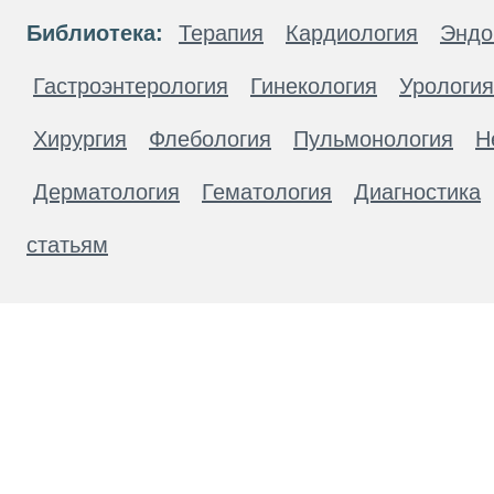
Библиотека:
Терапия
Кардиология
Эндо
Гастроэнтерология
Гинекология
Урология
Хирургия
Флебология
Пульмонология
Н
Дерматология
Гематология
Диагностика
статьям
Материалы, размещенные на данной странице
публичной офертой. Посетители сайта не дол
рекомендаций. ООО «ТН-Клиника» не несёт о
возникшие в результате использования инфо