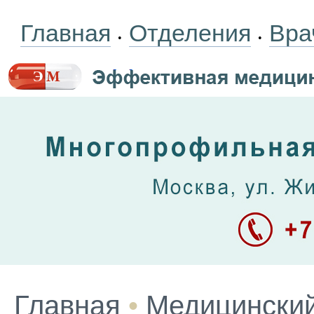
Главная
Отделения
Вра
•
•
Главная
•
Медицинский