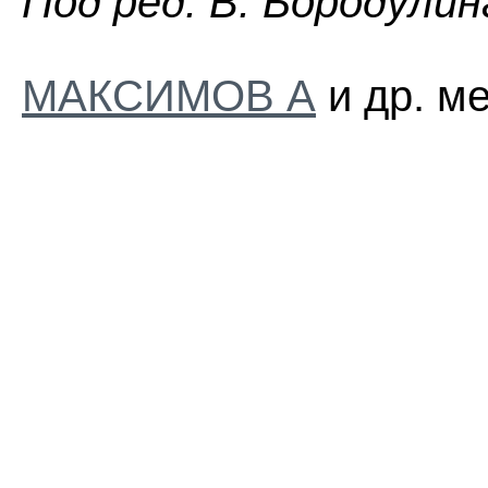
Пoд peд. B. Бopoдyлин
МАКСИМОВ А
и др. м