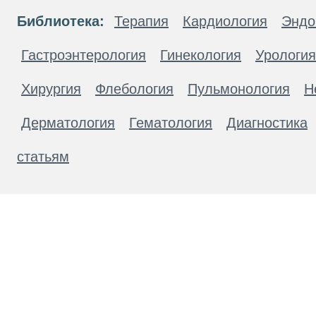
Библиотека:
Терапия
Кардиология
Эндо
Гастроэнтерология
Гинекология
Урология
Хирургия
Флебология
Пульмонология
Н
Дерматология
Гематология
Диагностика
статьям
Материалы, размещенные на данной странице
публичной офертой. Посетители сайта не дол
рекомендаций. ООО «ТН-Клиника» не несёт о
возникшие в результате использования инфо