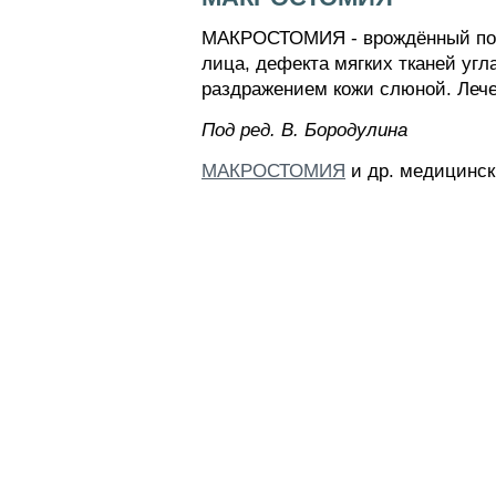
МАКРОСТОМИЯ - врождённый поро
лица, дефекта мягких тканей уг
раздражением кожи слюной. Лече
Пoд peд. B. Бopoдyлинa
МАКРОСТОМИЯ
и др. медицинск