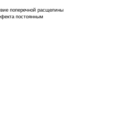
твие поперечной расщелины
дефекта постоянным