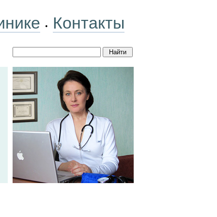
инике
Контакты
•