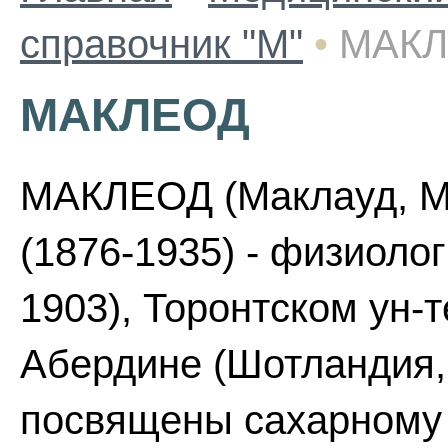
справочник "М"
•
МАК
МАКЛЕОД
МАКЛЕОД (Маклауд, M
(1876-1935) - физиоло
1903), Торонтском ун-т
Абердине (Шотландия, 
посвящены сахарному 