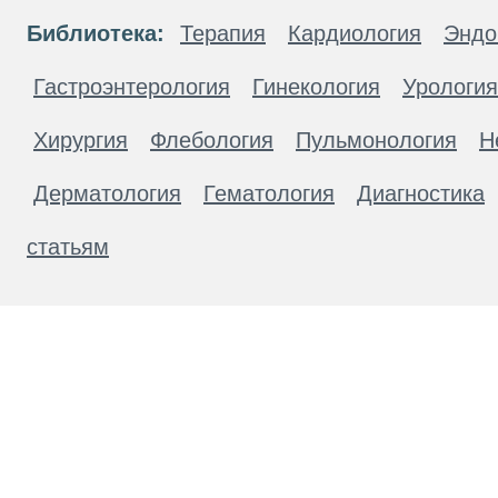
Библиотека:
Терапия
Кардиология
Эндо
Гастроэнтерология
Гинекология
Урология
Хирургия
Флебология
Пульмонология
Н
Дерматология
Гематология
Диагностика
статьям
Материалы, размещенные на данной странице
публичной офертой. Посетители сайта не дол
рекомендаций. ООО «ТН-Клиника» не несёт о
возникшие в результате использования инфо