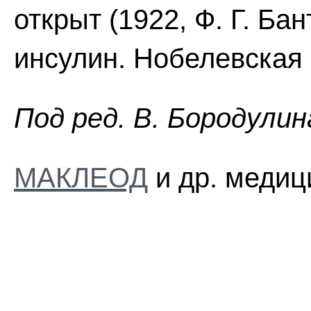
открыт (1922, Ф. Г. Бан
инсулин. Нобелевская п
Пoд peд. B. Бopoдyлин
МАКЛЕОД
и др. медиц