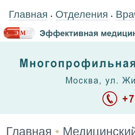
Главная
Отделения
Вра
•
•
Главная
•
Медицинский