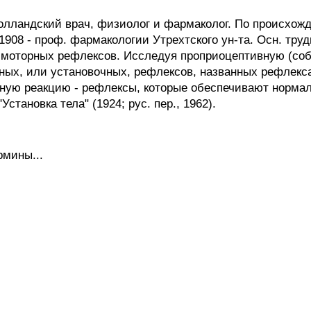
олландский врач, физиолог и фармаколог. По происхож
С 1908 - проф. фармакологии Утрехтского ун-та. Осн. т
но-моторных рефлексов. Исследуя проприоцептивную (со
ных, или установочных, рефлексов, названных рефлекс
итную реакцию - рефлексы, которые обеспечивают норма
Установка тела" (1924; рус. пер., 1962).
рмины...