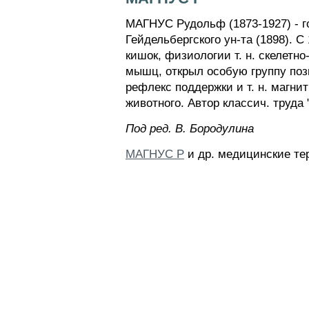
МАГНУС Рудольф (1873-1927) - г
Гейдельбергского ун-та (1898). 
кишок, физиологии т. н. скелет
мышц, открыл особую группу поз
рефлекс поддержки и т. н. магн
животного. Автор классич. труда "
Пoд peд. B. Бopoдyлинa
МАГНУС Р
и др. медицинские те