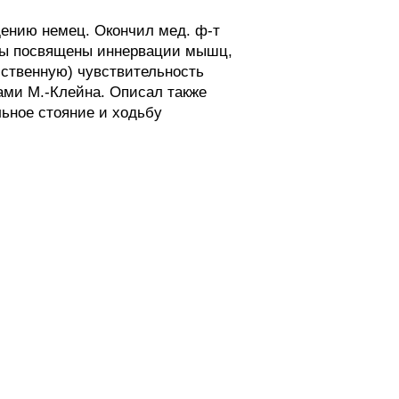
дению немец. Окончил мед. ф-т
руды посвящены иннервации мышц,
бственную) чувствительность
ами М.-Клейна. Описал также
льное стояние и ходьбу