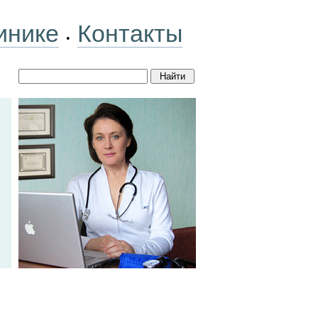
инике
Контакты
•