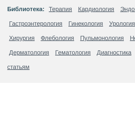
Библиотека:
Терапия
Кардиология
Эндо
Гастроэнтерология
Гинекология
Урология
Хирургия
Флебология
Пульмонология
Н
Дерматология
Гематология
Диагностика
статьям
Материалы, размещенные на данной странице
публичной офертой. Посетители сайта не дол
рекомендаций. ООО «ТН-Клиника» не несёт о
возникшие в результате использования инфо