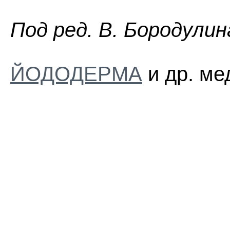
Пoд peд. B. Бopoдyлин
ЙОДОДЕРМА
и др. ме