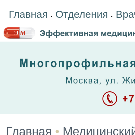
Главная
Отделения
Вра
•
•
Главная
•
Медицинский